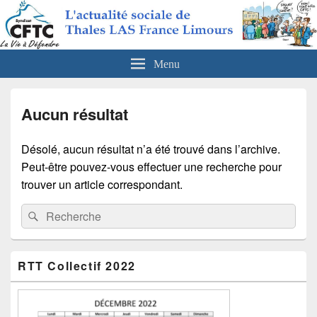
CFTC Thales LAS France Limours
Actualités sociales de Thales LAS France Limours
Menu
Aucun résultat
Désolé, aucun résultat n’a été trouvé dans l’archive.
Peut-être pouvez-vous effectuer une recherche pour
trouver un article correspondant.
Recherche :
Rechercher
Zone
RTT Collectif 2022
principale
de
widget
pour