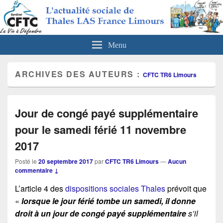
CFTC Thales LAS France Limours
Actualités sociales de Thales LAS France Limours
Menu
ARCHIVES DES AUTEURS :
CFTC TR6 Limours
Jour de congé payé supplémentaire
pour le samedi férié 11 novembre
2017
Posté le
20 septembre 2017
par
CFTC TR6 Limours
—
Aucun
commentaire ↓
L’article 4 des
dispositions sociales Thales
prévoit que
«
lorsque le jour férié tombe un samedi, il donne
droit à un jour de congé payé supplémentaire
s’il