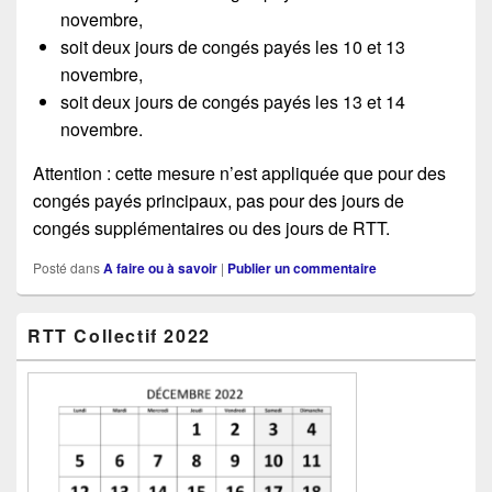
novembre,
soit deux jours de congés payés les 10 et 13
novembre,
soit deux jours de congés payés les 13 et 14
novembre.
Attention : cette mesure n’est appliquée que pour des
congés payés principaux, pas pour des jours de
congés supplémentaires ou des jours de RTT.
Posté dans
A faire ou à savoir
|
Publier un commentaire
Zone
RTT Collectif 2022
principale
de
widget
pour
la
barre
latérale