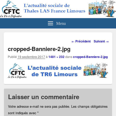
CFTC Thales LAS France Limours
Actualités sociales de Thales LAS France Limours
Menu
Navigation
← Précédent
Suivant →
dans
cropped-Banniere-2.jpg
les
images
Publié
19 septembre 2017
à
1481 × 232
dans
cropped-Banniere-2.jpg
Laisser un commentaire
Votre adresse e-mail ne sera pas publiée.
Les champs obligatoires
sont indiqués avec
*