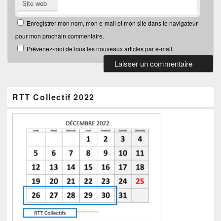
Site web
Enregistrer mon nom, mon e-mail et mon site dans le navigateur
pour mon prochain commentaire.
Prévenez-moi de tous les nouveaux articles par e-mail.
Zone
principale
de
RTT Collectif 2022
widget
pour
la
barre
latérale