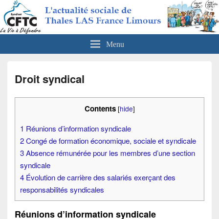
CFTC Thales LAS France Limours
Actualités sociales de Thales LAS France Limours
Menu
Droit syndical
Contents
[
hide
]
1
Réunions d’information syndicale
2
Congé de formation économique, sociale et syndicale
3
Absence rémunérée pour les membres d’une section
syndicale
4
Évolution de carrière des salariés exerçant des
responsabilités syndicales
Réunions d’information syndicale