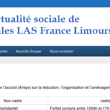
S France Limours
Limours
vrets
Accords Groupe
Nous contacter
r l’accord (Airsys) sur la réduction, l’organisation et l’aménage
Non cadre
cadr
solidarité)
Forfait compris entre 1559h et 1701