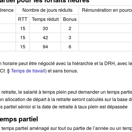
érence
Nombre de jours réduits
Rémunération en pource
RTT
Temps réduit
Bonus
15
30
2
15
42
3
15
94
6
, un horaire peut être négocié avec la hiérarchie et la DRH, ave
Cf. §
Temps de travail
) et sans bonus.
a retraite, le salarié à temps plein peut demander un temps par
son allocation de départ à la retraite seront calculés sur la base d
 partiel sénior si la date de retraite à taux plein est dépassée
emps partiel
 temps partiel aménagé sur tout ou partie de l’année ou un temps