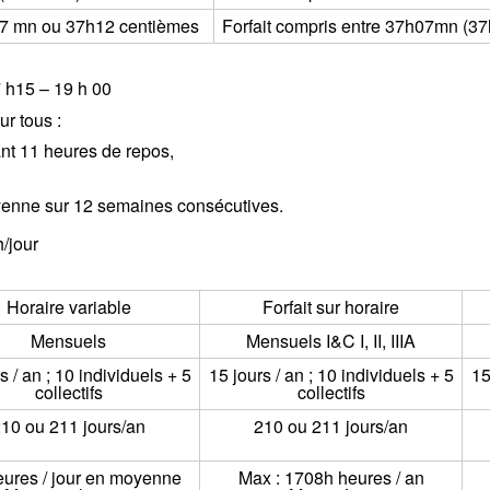
07 mn ou 37h12 centièmes
Forfait compris entre 37h07mn (3
7 h15 – 19 h 00
r tous :
ant 11 heures de repos,
enne sur 12 semaines consécutives.
h/jour
Horaire variable
Forfait sur horaire
Mensuels
Mensuels I&C I, II, IIIA
s / an ; 10 individuels + 5
15 jours / an ; 10 individuels + 5
15
collectifs
collectifs
10 ou 211 jours/an
210 ou 211 jours/an
eures / jour en moyenne
Max : 1708h heures / an