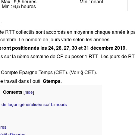
Max : 9,5 heures
Min : néant
Min : 6,5 heures
:
s de RTT collectifs sont accordés en moyenne chaque année à part
décembre. Le nombre de jours varie selon les années.
eront positionnés les 24, 26, 27, 30 et 31 décembre 2019.
is sur la 5ème semaine de CP ou poser 1 RTT Les jours de RTT
le Compte Epargne Temps (CET). (Voir § CET).
 travail dans l’outil
Gtemps
.
Contents
[
hide
]
as de façon généralisée sur Limours
ures
édit d’heures