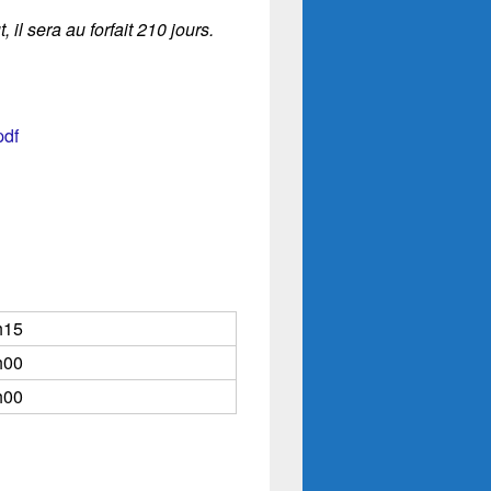
l sera au forfait 210 jours.
pdf
h15
h00
h00