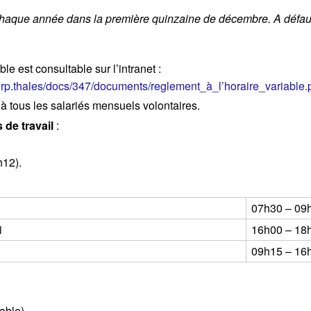
haque année dans la première quinzaine de décembre. A défaut, i
le est consultable sur l’intranet :
corp.thales/docs/347/documents/reglement_à_l’horaire_variable.
 à tous les salariés mensuels volontaires.
de travail
:
12).
07h30 – 09
i
16h00 – 18
09h15 – 16
able)