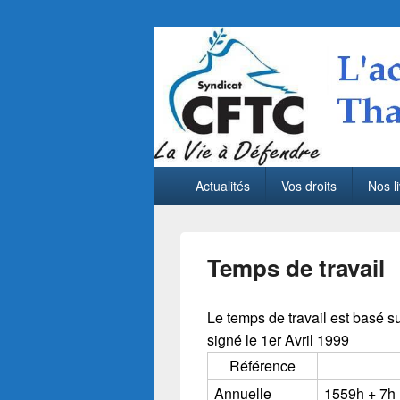
CFTC Thales LA
Menu
Actualités sociales de Thales LAS France 
Actualités
Vos droits
Nos li
principal
Temps de travail
Le temps de travail est basé su
signé le 1er Avril 1999
Référence
Annuelle
1559h + 7h (