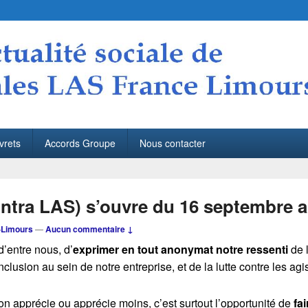
S France Limours
Limours
vrets
Accords Groupe
Nous contacter
ntra LAS) s’ouvre du 16 septembre a
Limours
—
Aucun commentaire ↓
d’entre nous, d’
exprimer en tout anonymat notre ressenti
de l
’Inclusion au sein de notre entreprise, et de la lutte contre les ag
’on apprécie ou apprécie moins, c’est surtout l’opportunité de
fa