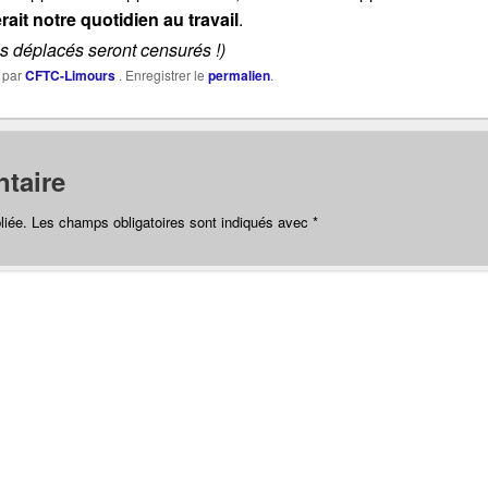
ait notre quotidien au travail
.
os déplacés seront censurés !)
par
CFTC-Limours
. Enregistrer le
permalien
.
taire
liée.
Les champs obligatoires sont indiqués avec
*