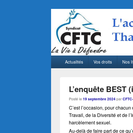
CFTC Thales LA
Menu
Actualités sociales de Thales LAS France 
Actualités
Vos droits
Nos li
principal
L’enquête BEST (i
Posté le
19 septembre 2024
par
CFTC-
C’est l’occasion, pour chacun 
Travail, de la Diversité et de l
harcèlement sexuel.
Au-delà de faire part de ce qu