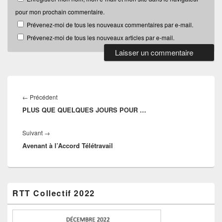
pour mon prochain commentaire.
Prévenez-moi de tous les nouveaux commentaires par e-mail.
Prévenez-moi de tous les nouveaux articles par e-mail.
Navigation
de
Article
←
Précédent
l’article
PLUS QUE QUELQUES JOURS POUR …
précédent :
Article
Suivant
→
Avenant à l’Accord Télétravail
suivant :
Zone
RTT Collectif 2022
principale
de
widget