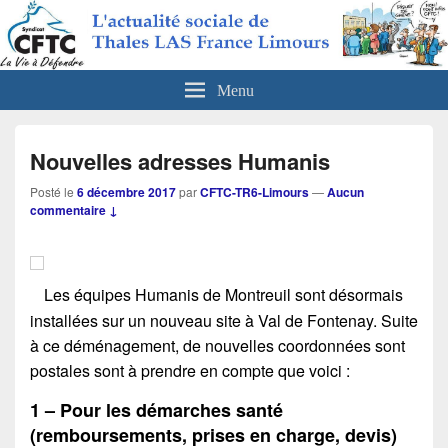
CFTC Thales LAS France Limours
Actualités sociales de Thales LAS France Limours
Menu
Nouvelles adresses Humanis
Posté le
6 décembre 2017
par
CFTC-TR6-Limours
—
Aucun
commentaire ↓
Les équipes Humanis de Montreuil sont désormais
installées sur un nouveau site à Val de Fontenay. Suite
à ce déménagement, de nouvelles coordonnées sont
postales sont à prendre en compte que voici :
1 – Pour les démarches santé
(remboursements, prises en charge, devis)