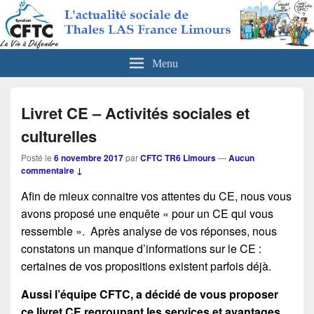
CFTC Thales LAS France Limours
Actualités sociales de Thales LAS France Limours
Menu
Livret CE – Activités sociales et
culturelles
Posté le
6 novembre 2017
par
CFTC TR6 Limours
—
Aucun
commentaire ↓
Afin de mieux connaitre vos attentes du CE, nous vous
avons proposé une enquête « pour un CE qui vous
ressemble ». Après analyse de vos réponses, nous
constatons un manque d’informations sur le CE :
certaines de vos propositions existent parfois déjà.
Aussi l’équipe CFTC, a décidé de vous proposer
ce livret CE regroupant les services et avantages