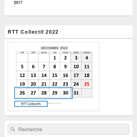
2017
Zone
RTT Collectif 2022
principale
de
widget
pour
la
barre
latérale
Recherche :
Rechercher