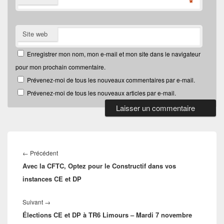
*
Site web
Enregistrer mon nom, mon e-mail et mon site dans le navigateur
pour mon prochain commentaire.
Prévenez-moi de tous les nouveaux commentaires par e-mail.
Prévenez-moi de tous les nouveaux articles par e-mail.
Navigation
de
Article
←
Précédent
l’article
Avec la CFTC, Optez pour le Constructif dans vos
précédent :
instances CE et DP
Article
Suivant
→
Élections CE et DP à TR6 Limours – Mardi 7 novembre
suivant :