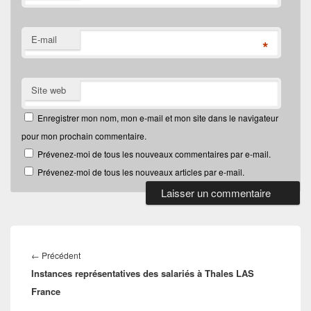
E-mail
*
Site web
Enregistrer mon nom, mon e-mail et mon site dans le navigateur
pour mon prochain commentaire.
Prévenez-moi de tous les nouveaux commentaires par e-mail.
Prévenez-moi de tous les nouveaux articles par e-mail.
Navigation
de
Article
←
Précédent
l’article
Instances représentatives des salariés à Thales LAS
précédent :
France