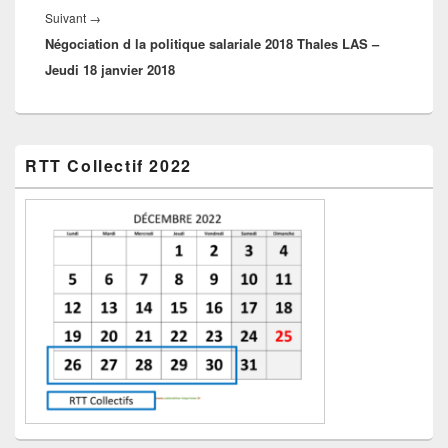
Article
Suivant
→
Négociation d la politique salariale 2018 Thales LAS –
suivant :
Jeudi 18 janvier 2018
Zone
RTT Collectif 2022
principale
de
widget
pour
la
barre
latérale