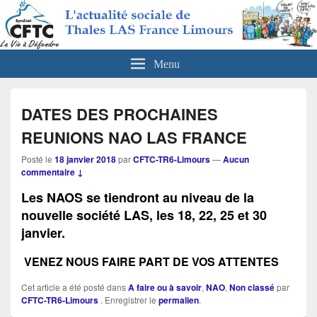
CFTC Thales LAS France Limours
Actualités sociales de Thales LAS France Limours
Menu
DATES DES PROCHAINES
REUNIONS NAO LAS FRANCE
Posté le
18 janvier 2018
par
CFTC-TR6-Limours
—
Aucun
commentaire ↓
Les NAOS se tiendront au niveau de la
nouvelle société LAS, les 18, 22, 25 et 30
janvier.
VENEZ NOUS FAIRE PART DE VOS ATTENTES
Cet article a été posté dans
A faire ou à savoir
,
NAO
,
Non classé
par
CFTC-TR6-Limours
. Enregistrer le
permalien
.