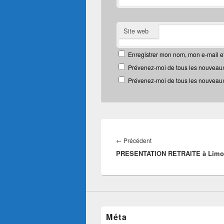
Site web
Enregistrer mon nom, mon e-mail e
Prévenez-moi de tous les nouveaux
Prévenez-moi de tous les nouveaux 
Navigation
de
Article
←
Précédent
l’article
PRESENTATION RETRAITE à Limour
précédent :
Méta