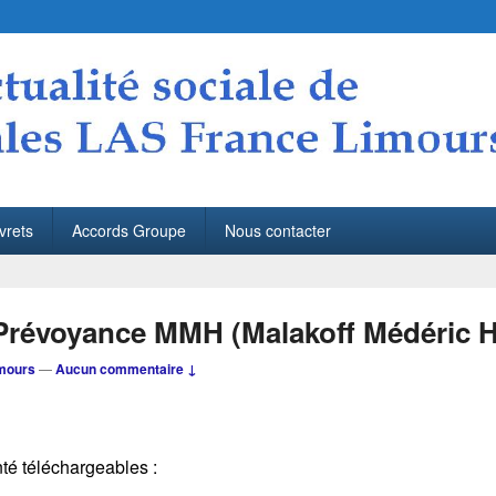
S France Limours
Limours
vrets
Accords Groupe
Nous contacter
 Prévoyance MMH (Malakoff Médéric 
mours
—
Aucun commentaire ↓
nté téléchargeables :