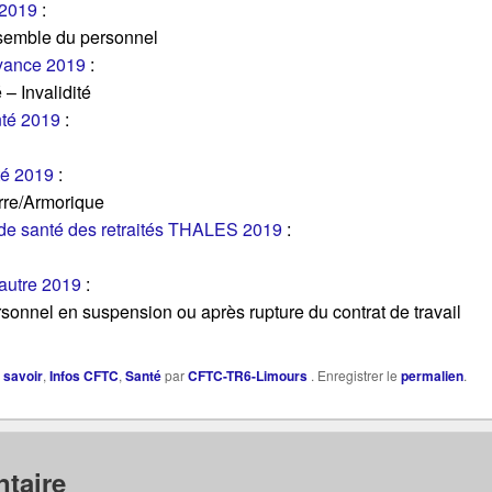
 2019
:
nsemble du personnel
oyance 2019
:
– Invalidité
nté 2019
:
té 2019
:
rre/Armorique
s de santé des retraités THALES 2019
:
 autre 2019
:
sonnel en suspension ou après rupture du contrat de travail
à savoir
,
Infos CFTC
,
Santé
par
CFTC-TR6-Limours
. Enregistrer le
permalien
.
taire