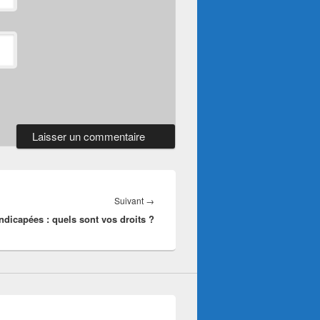
Article
Suivant
→
dicapées : quels sont vos droits ?
suivant :