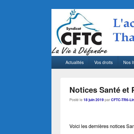
CFTC Thales LA
Menu
Actualités sociales de Thales LAS France 
Actualités
Vos droits
Nos li
principal
Notices Santé et
Posté le
18 juin 2019
par
CFTC-TR6-Li
Voici les dernières notices Sa