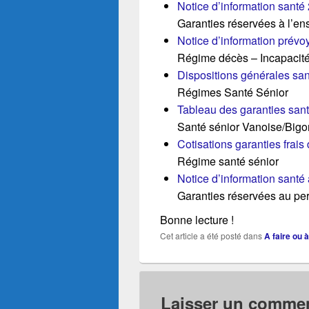
Notice d’information santé
Garanties réservées à l’e
Notice d’information prév
Régime décès – Incapacité 
Dispositions générales sa
Régimes Santé Sénior
Tableau des garanties san
Santé sénior Vanoise/Bigo
Cotisations garanties frai
Régime santé sénior
Notice d’information santé
Garanties réservées au per
Bonne lecture !
Cet article a été posté dans
A faire ou 
Laisser un commen