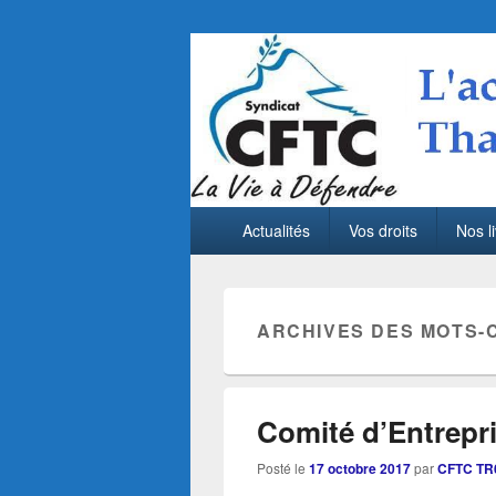
CFTC Thales LA
Menu
Actualités sociales de Thales LAS France 
Actualités
Vos droits
Nos li
principal
ARCHIVES DES MOTS-
Comité d’Entrepr
Posté le
17 octobre 2017
par
CFTC TR