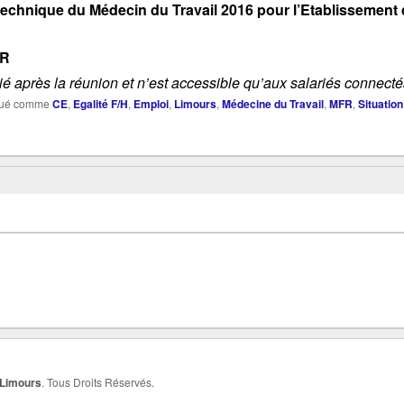
 technique du Médecin du Travail 2016 pour
l’Etablissement 
FR
é après la réunion et n’est accessible qu’aux salariés connectés
ué comme
CE
,
Egalité F/H
,
Emploi
,
Limours
,
Médecine du Travail
,
MFR
,
Situatio
 Limours
. Tous Droits Réservés.