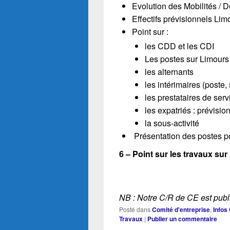
Evolution des Mobilités /
Effectifs prévisionnels Lim
Point sur :
les CDD et les CDI
Les postes sur Limours
les alternants
les intérimaires (poste,
les prestataires de serv
les expatriés : prévis
la sous-activité
Présentation des postes po
6 – Point sur les travaux su
NB : Notre C/R de CE est publi
Posté dans
Comité d'entreprise
,
Infos
Travaux
|
Publier un commentaire