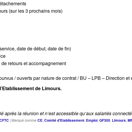
 Détachements
ours (sur les 3 prochains mois)
 service, date de début, date de fin)
ice
ion de retours et accompagnement
urvus / ouverts par nature de contrat / BU – LPB – Direction et
r l’Etablissement de Limours.
é après la réunion et n’est accessible qu’aux salariés connectés
 CFTC
|
Marqué comme
CE
,
Comité d'Etablissement
,
Emploi
,
GF300
,
Limours
,
M