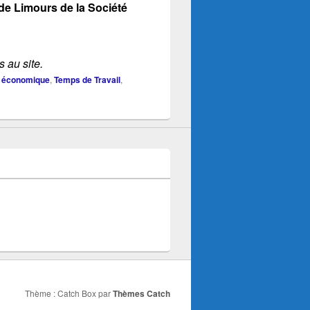
de Limours de la Société
 au site.
n économique
,
Temps de Travail
,
Thème : Catch Box par
Thèmes Catch