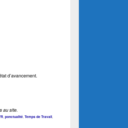
 état d’avancement.
 au site.
FR
,
ponctualité
,
Temps de Travail
,